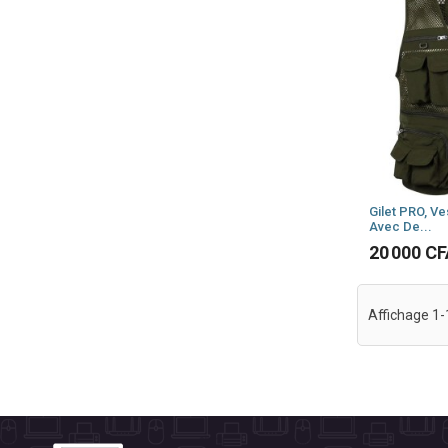
Gilet PRO, V
Avec De...
Prix
20 000 C
Affichage 1-1