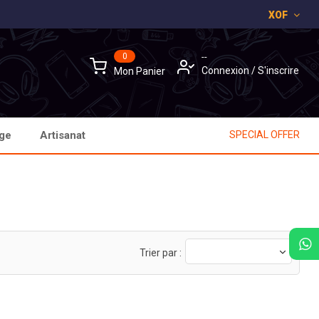
XOF
×
×
×
×
0
--
Connexion
/
S'inscrire
Mon Panier
age
Artisanat
SPECIAL OFFER
Trier par :