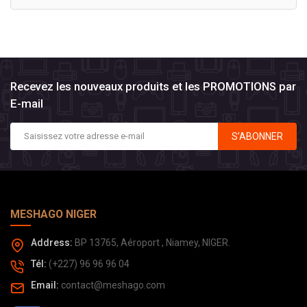
Recevez les nouveaux produits et les PROMOTIONS par
E-mail
S’ABONNER
MESHAGO NIGER
Address:
BP 13765, Aéroport , Niamey, NIGER.
Tél:
(+227) 96 96 96 04
Email:
contact@meshago.com