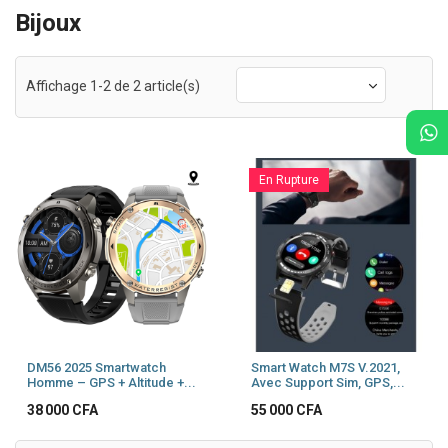
Bijoux
Affichage 1-2 de 2 article(s)
En Rupture
DM56 2025 Smartwatch
Smart Watch M7S V.2021,
Homme – GPS + Altitude +...
Avec Support Sim, GPS,...
Prix
Prix
38 000 CFA
55 000 CFA