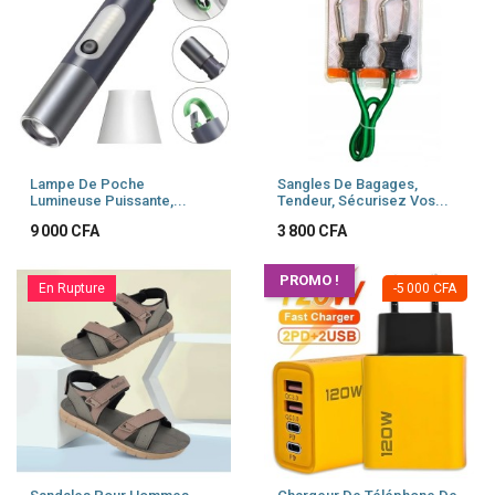
Lampe De Poche
Sangles De Bagages,
Lumineuse Puissante,...
Tendeur, Sécurisez Vos...
Prix
Prix
9 000 CFA
3 800 CFA
PROMO !
En Rupture
-5 000 CFA