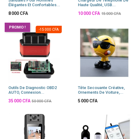
Sandales Pour Hommes
Chargeur De Téléphone De
Élégantes Et Confortables...
Haute Qualité, USB...
Prix
Prix
8 000 CFA
10 000 CFA
15 000 CFA
PROMO !
-15 000 CFA
Outils De Diagnostic OBD2
Tête Secouante Créative,
AUTO, Connexion...
Ornements De Voiture,...
Prix
Prix
35 000 CFA
5 000 CFA
50 000 CFA