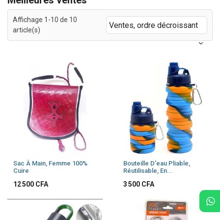
Affichage 1-10 de 10
Ventes, ordre décroissant
article(s)
Sac À Main, Femme 100%
Bouteille D'eau Pliable,
Cuire
Réutilisable, En...
Prix
Prix
12 500 CFA
3 500 CFA