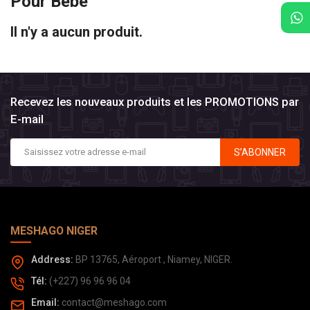
Pour Bébé
Il n'y a aucun produit.
Recevez les nouveaux produits et les PROMOTIONS par
E-mail
S’ABONNER
MESHAGO NIGER
Address:
BP 13765, Aéroport , Niamey, NIGER.
Tél:
(+227) 96 96 96 04
Email:
contact@meshago.com