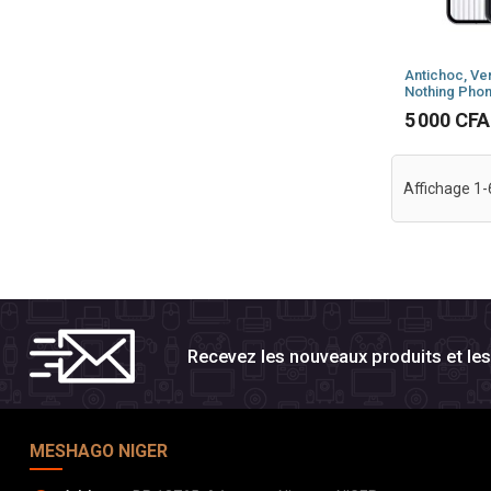
Antichoc, Ve
Nothing Phon
Prix
5 000 CFA
Affichage 1-6
Recevez les nouveaux produits et l
MESHAGO NIGER