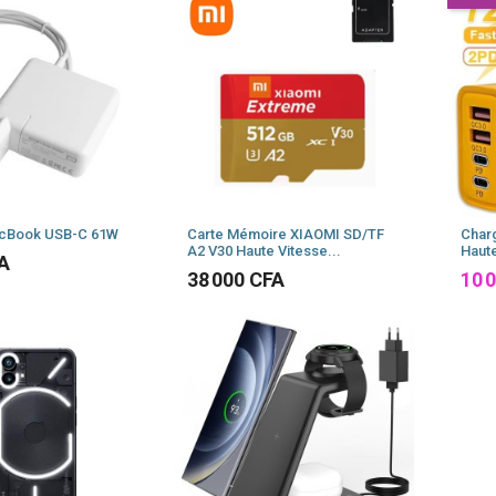
cBook USB-C 61W
Carte Mémoire XIAOMI SD/TF
Char
A2 V30 Haute Vitesse...
Haute
FA
Prix
Prix
38 000 CFA
10 