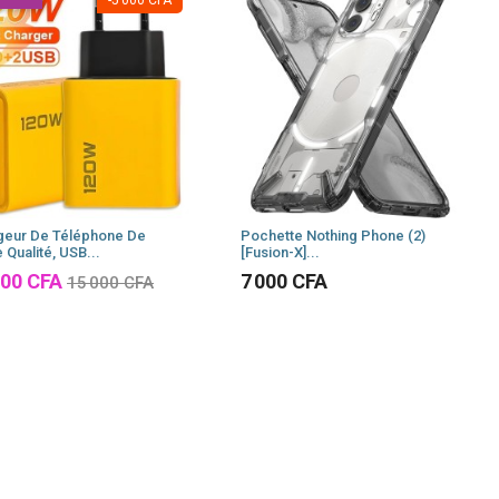
-5 000 CFA
geur De Téléphone De
Pochette Nothing Phone (2)
 Qualité, USB...
[Fusion-X]...
Prix
000 CFA
7 000 CFA
15 000 CFA