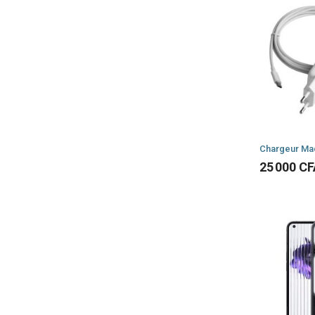
Chargeur Ma
Prix
25 000 C