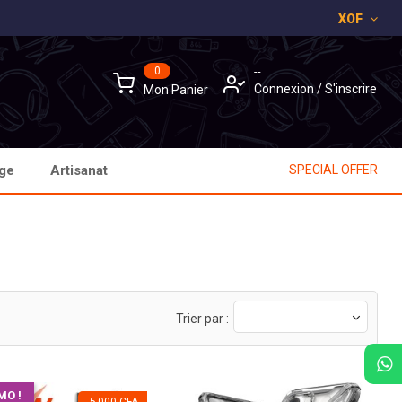
XOF
×
×
×
×
0
--
Connexion
/
S'inscrire
Mon Panier
age
Artisanat
SPECIAL OFFER
Trier par :
MO !