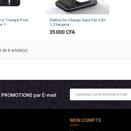
rre Trempé Pour
Station De Charge Sans File 3 En
e 1
1, Chargeur...
Prix
35 000 CFA
 de 6 article(s)
es PROMOTIONS par E-mail
MON COMPTE