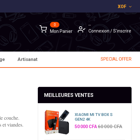
XOF
×
×
×
0
--
Connexion
/
S'inscrire
Mon Panier
age
Artisanat
SPECIAL OFFER
MEILLEURES VENTES
XIAOMI MI TV BOX S
le couche.
GEN2 4K
s et viandes.
Prix
60 000 CFA
50 000 CFA