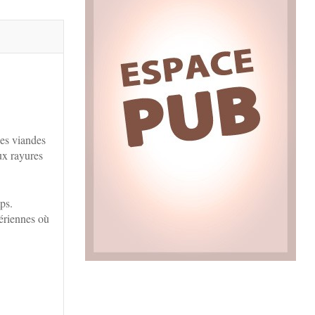
des viandes
ux rayures
ps.
ériennes où