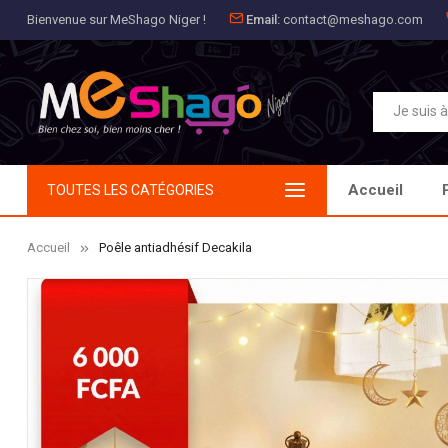
Bienvenue sur MeShago Niger !
Email:
contact@meshago.com
Aj
Cr
C
add_circle_outline
Vou
No
Accueil
TOUTES LES CATÉGORIES
Accueil
Poêle antiadhésif Decakila