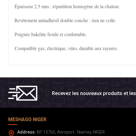
Épaisseur 2,5 mm : répartition homogène de la chaleur.
Revêtement antiadhésif double couche : rien ne colle.
Poignée bakélite froide et confortable.
Compatible gaz, électrique, vitro, durable aux rayures.
Recevez les nouveaux produits et l
MESHAGO NIGER
Address:
BP 13765, Aéroport , Niamey, NIGER.