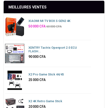
MEILLEURES VENTES
XIAOMI MI TV BOX S GEN2 4K
Prix
50 000 CFA
60 000 CFA
XENTRY Tactrix Openport 2.0 ECU
FLASH...
Prix
90 000 CFA
X2 Pro Game Stick 44/45
Prix
25 000 CFA
X2 4K Retro Game Stick
Prix
20 000 CFA