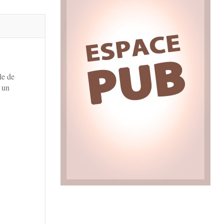
le de
 un