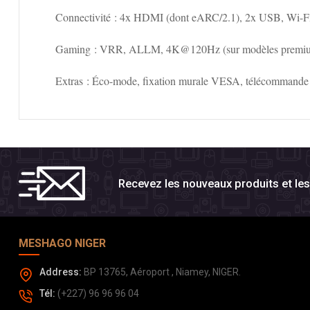
Connectivité
: 4x HDMI (dont eARC/2.1), 2x USB, Wi-Fi 6
Gaming
: VRR, ALLM, 4K@120Hz (sur modèles premium)
Extras
: Éco-mode, fixation murale VESA, télécommande v
Recevez les nouveaux produits et l
MESHAGO NIGER
Address:
BP 13765, Aéroport , Niamey, NIGER.
Tél:
(+227) 96 96 96 04