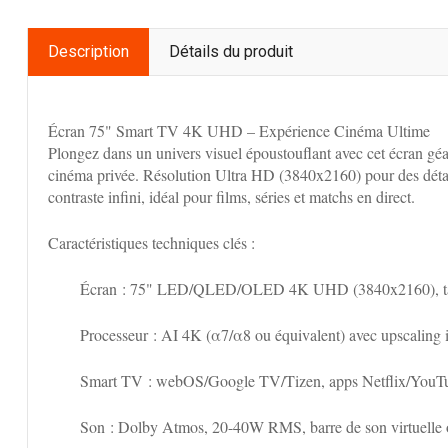
Description
Détails du produit
Écran 75" Smart TV 4K UHD – Expérience Cinéma Ultime
Plongez dans un univers visuel époustouflant avec cet écran gé
cinéma privée. Résolution Ultra HD (3840x2160) pour des déta
contraste infini, idéal pour films, séries et matchs en direct.
Caractéristiques techniques clés :
Écran
: 75" LED/QLED/OLED 4K UHD (3840x2160), taux d
Processeur
: AI 4K (α7/α8 ou équivalent) avec upscaling i
Smart TV
: webOS/Google TV/Tizen, apps Netflix/YouTub
Son
: Dolby Atmos, 20-40W RMS, barre de son virtuelle 