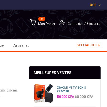
XOF
×
×
×
0
--
Connexion
/
S'inscrire
Mon Panier
age
Artisanat
SPECIAL OFFER
MEILLEURES VENTES
XIAOMI MI TV BOX S
home cinéma
GEN2 4K
n.
Prix
60 000 CFA
50 000 CFA