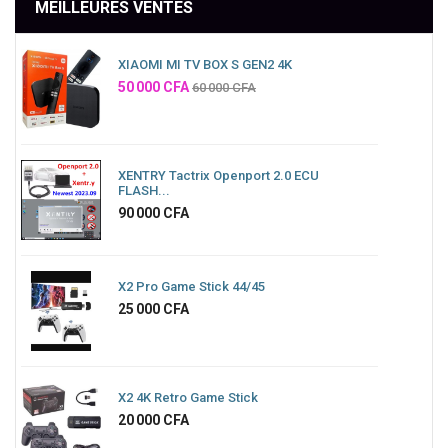
MEILLEURES VENTES
XIAOMI MI TV BOX S GEN2 4K
Prix
50 000 CFA
60 000 CFA
XENTRY Tactrix Openport 2.0 ECU
FLASH...
Prix
90 000 CFA
X2 Pro Game Stick 44/45
Prix
25 000 CFA
X2 4K Retro Game Stick
Prix
20 000 CFA