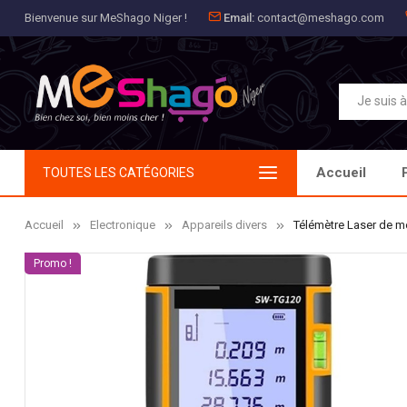
Bienvenue sur MeShago Niger !
Email:
contact@meshago.com
Aj
Cr
C
add_circle_outline
Vou
No
Accueil
TOUTES LES CATÉGORIES
Accueil
Electronique
Appareils divers
Télémètre Laser de m
Promo !