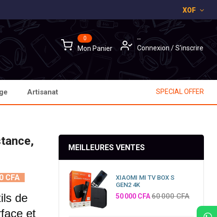
XOF
×
×
×
0
--
Connexion
/
S'inscrire
Mon Panier
age
Artisanat
SPECIAL OFFER
stance,
MEILLEURES VENTES
0 CFA
XIAOMI MI TV BOX S
GEN2 4K
ils de
Prix
60 000 CFA
50 000 CFA
face et