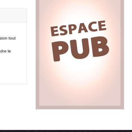
sion tout
dre le