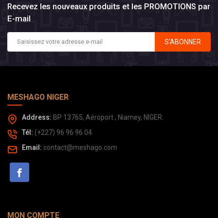
Recevez les nouveaux produits et les PROMOTIONS par
E-mail
S’ABONNER
MESHAGO NIGER
Address:
BP 13765, Aéroport , Niamey, NIGER.
Tél:
(+227) 96 96 96 04
Email:
contact@meshago.com
MON COMPTE