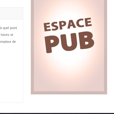
à quel point
loisirs et
compteur de