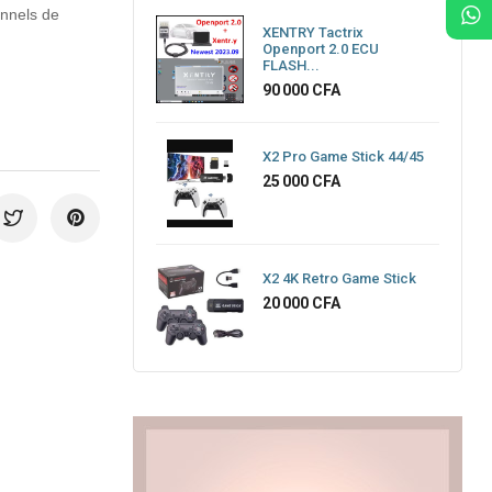
onnels de
XENTRY Tactrix
Openport 2.0 ECU
FLASH...
Prix
90 000 CFA
X2 Pro Game Stick 44/45
Prix
25 000 CFA
X2 4K Retro Game Stick
Prix
20 000 CFA