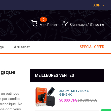
XOF
×
×
×
0
--
Connexion
/
S'inscrire
Mon Panier
age
Artisanat
SPECIAL OFFER
ogique
MEILLEURES VENTES
XIAOMI MI TV BOX S
 un outil peu
GEN2 4K
 par satellite
Prix
60 000 CFA
50 000 CFA
arabolique.
Ne
ons dont vous