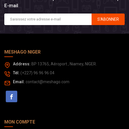
E-mail
S’ABONNER
MESHAGO NIGER
Address:
BP 13765, Aéroport , Niamey, NIGER.
Tél:
(+227) 96 96 96 04
Email:
contact@meshago.com
MON COMPTE