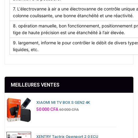
7. L'électrovanne à air a une électrovanne de contrôle unique a
colonne coulissante, une bonne étanchéité et une réactivité.
8. opération manuelle, bon fonctionnement, positionnement pré
tige de haute précision est une étanchéité à l'air élevée.
9. largement, informe le pour contrôler le débit de divers types 
liquides, etc.
MEILLEURES VENTES
XIAOMI MI TV BOX S GEN2 4K
Prix
50 000 CFA
60 000 CFA
XENTRY Tactrix Openport 2.0 ECU