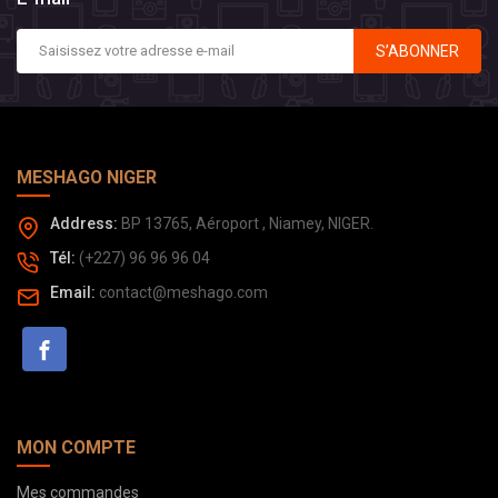
S’ABONNER
MESHAGO NIGER
Address:
BP 13765, Aéroport , Niamey, NIGER.
Tél:
(+227) 96 96 96 04
Email:
contact@meshago.com
MON COMPTE
Mes commandes