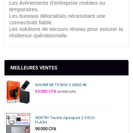
Les événements d’entreprise mobiles ou
temporaires.
Les bureaux délocalisés nécessitant une
connectivité fiable.
Les solutions de secours réseau pour assurer la
résilience opérationnelle.
MEILLEURES VENTES
XIAOMI MI TV BOX S GEN2 4K
Prix
50 000 CFA
60 000 CFA
XENTRY Tactrix Openport 2.0 ECU
FLASH...
Prix
90 000 CFA