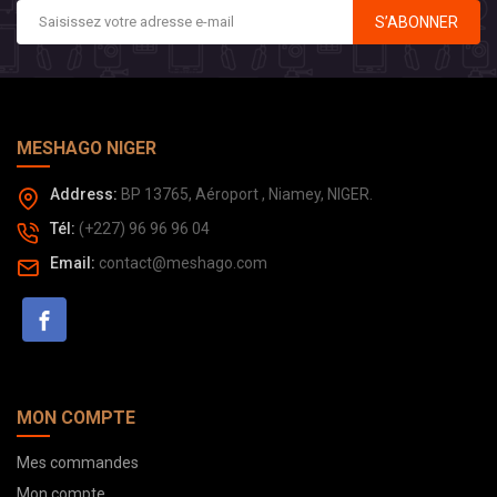
S’ABONNER
MESHAGO NIGER
Address:
BP 13765, Aéroport , Niamey, NIGER.
Tél:
(+227) 96 96 96 04
Email:
contact@meshago.com
MON COMPTE
Mes commandes
Mon compte