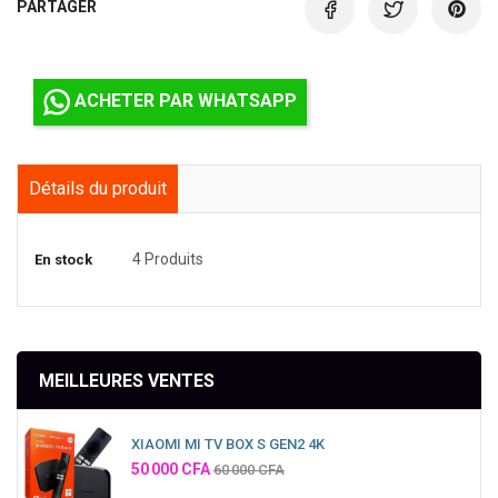
PARTAGER
ACHETER PAR WHATSAPP
Détails du produit
4 Produits
En stock
MEILLEURES VENTES
XIAOMI MI TV BOX S GEN2 4K
Prix
50 000 CFA
60 000 CFA