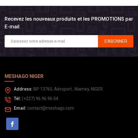
Recevez les nouveaux produits et les PROMOTIONS par
E-mail
S’ABONNER
MESHAGO NIGER
Address:
BP 13765, Aéroport , Niamey, NIGER.
Tél:
(+227) 96 96 96 04
Email:
contact@meshago.com