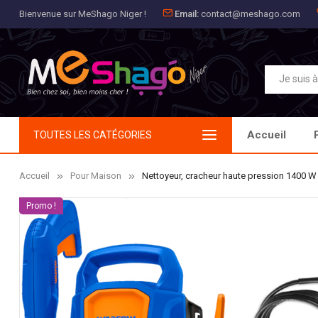
Bienvenue sur MeShago Niger !
Email:
contact@meshago.com
Aj
Cr
C
add_circle_outline
Vou
No
Accueil
TOUTES LES CATÉGORIES
Accueil
Pour Maison
Nettoyeur, cracheur haute pression 1400 W
Promo !