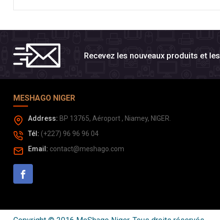
Recevez les nouveaux produits et l
MESHAGO NIGER
Address:
BP 13765, Aéroport , Niamey, NIGER.
Tél:
(+227) 96 96 96 04
Email:
contact@meshago.com