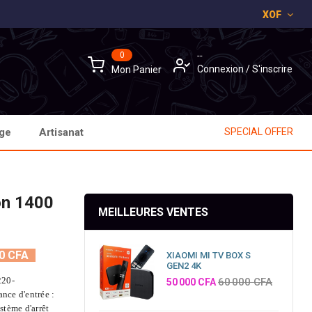
XOF
×
×
×
0
--
Connexion
/
S'inscrire
Mon Panier
age
Artisanat
SPECIAL OFFER
on 1400
MEILLEURES VENTES
0 CFA
XIAOMI MI TV BOX S
GEN2 4K
220-
Prix
60 000 CFA
50 000 CFA
nce d'entrée :
stème d'arrêt