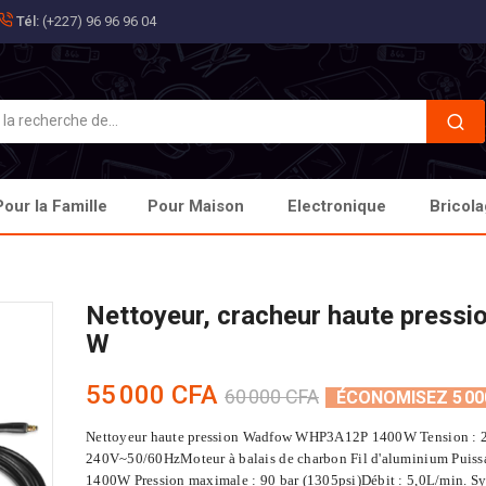
Tél:
(+227) 96 96 96 04
outer à ma liste d'envies
éer une liste d'envies
onnexion
s devez être connecté pour ajouter des produits à votre liste d'envies.
Créer une nouvelle liste
m de la liste d'envies
Annuler
Connexion
Pour la Famille
Pour Maison
Electronique
Bricol
Annuler
Créer une liste d'envies
Nettoyeur, cracheur haute pressi
W
55 000 CFA
60 000 CFA
ÉCONOMISEZ 5 00
Nettoyeur haute pression Wadfow WHP3A12P 1400W Tension : 
240V~50/60HzMoteur à balais de charbon Fil d'aluminium Puissa
1400W Pression maximale : 90 bar (1305psi)Débit : 5,0L/min. Sy